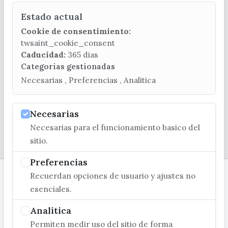
Estado actual
CONTACTA CON LA OFICINA DE TURISMO
Cookie de consentimiento:
(+34) 952 541 104
twsaint_cookie_consent
turismo@velezmalaga.es
Caducidad:
365 dias
Categorias gestionadas
C/ Poniente, 2. CP 29740 - Torre del Mar
Necesarias , Preferencias , Analitica
Necesarias
Necesarias para el funcionamiento basico del
© EXCMO. AYUNTAMIENTO DE VÉLEZ-MÁLAGA
sitio.
Preferencias
Recuerdan opciones de usuario y ajustes no
esenciales.
Analitica
Permiten medir uso del sitio de forma