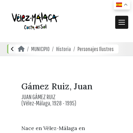
MUNICIPIO
MUNICIPIO
Historia
Personajes Ilustres
El municipio
DESCUBRE
Dónde estamos
Actividades
ACTUALIDAD
Cómo llegar
Transporte urbano
De compras
Noticias
Gámez Ruiz, Juan
RECURSOS
Mapa interactivo
Restauración
JUAN GÁMEZ RUIZ
Vídeos promocionales
(Vélez-Málaga, 1928 - 1995)
Localidades
Gastronomía local
Documentación
Localidades Costeras
Alojamientos
Folletos turísticos
Localidades de Interior
Nace en Vélez-Málaga en
Planos