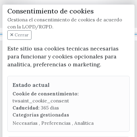
Consentimiento de cookies
x / twitter
facebook
youtube
instagram
Gestiona el consentimiento de cookies de acuerdo
con la LOPD/RGPD.
Mapa Web
Cerrar
Este sitio usa cookies tecnicas necesarias
para funcionar y cookies opcionales para
analitica, preferencias o marketing.
Estado actual
CONTACTA CON LA OFICINA DE TURISMO
Cookie de consentimiento:
(+34) 952 541 104
twsaint_cookie_consent
turismo@velezmalaga.es
Caducidad:
365 dias
Categorias gestionadas
C/ Poniente, 2. CP 29740 - Torre del Mar
Necesarias , Preferencias , Analitica