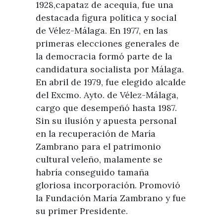
Visitas
1928,capataz de acequia, fue una
Oficinas de Turismo
Guías turísticas
destacada figura política y social
Atención al extranjero
Fiestas y eventos
de Vélez-Málaga. En 1977, en las
Direcciones y teléfonos del
Punto Ayuntamiento
primeras elecciones generales de
Fiestas de singularidad turística
Ayuntamiento
la democracia formó parte de la
Semana Santa de Vélez-
Historia
candidatura socialista por Málaga.
Málaga
Encuestas
En abril de 1979, fue elegido alcalde
Historia del municipio
Galería fotográfica de eventos
del Excmo. Ayto. de Vélez-Málaga,
Personajes Ilustres
Eventos
cargo que desempeñó hasta 1987.
Sin su ilusión y apuesta personal
Sectores
en la recuperación de María
Artesanía
Zambrano para el patrimonio
Empresas de subtropicales
cultural veleño, malamente se
habría conseguido tamaña
gloriosa incorporación. Promovió
la Fundación María Zambrano y fue
su primer Presidente.