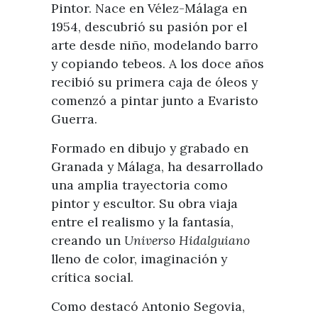
Visitas
Pintor. Nace en Vélez-Málaga en
Oficinas de Turismo
Guías turísticas
1954, descubrió su pasión por el
Atención al extranjero
Fiestas y eventos
arte desde niño, modelando barro
Direcciones y teléfonos del
Punto Ayuntamiento
y copiando tebeos. A los doce años
Fiestas de singularidad turística
Ayuntamiento
recibió su primera caja de óleos y
Semana Santa de Vélez-
Historia
comenzó a pintar junto a Evaristo
Málaga
Encuestas
Guerra.
Historia del municipio
Galería fotográfica de eventos
Personajes Ilustres
Formado en dibujo y grabado en
Eventos
Granada y Málaga, ha desarrollado
Sectores
una amplia trayectoria como
Artesanía
pintor y escultor. Su obra viaja
entre el realismo y la fantasía,
Empresas de subtropicales
creando un
Universo Hidalguiano
lleno de color, imaginación y
crítica social.
Como destacó Antonio Segovia,