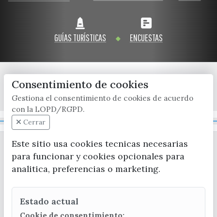
GUÍAS TURÍSTICAS
ENCUESTAS
Consentimiento de cookies
x / twitter
facebook
youtube
instagram
Gestiona el consentimiento de cookies de acuerdo
con la LOPD/RGPD.
Mapa Web
Cerrar
Este sitio usa cookies tecnicas necesarias
para funcionar y cookies opcionales para
analitica, preferencias o marketing.
Estado actual
CONTACTA CON LA OFICINA DE TURISMO
Cookie de consentimiento: