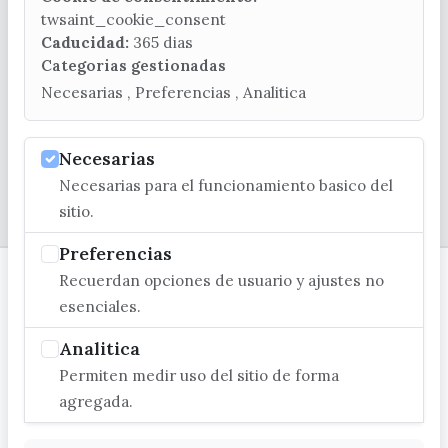
(+34) 952 541 104
twsaint_cookie_consent
turismo@velezmalaga.es
Caducidad:
365 dias
Categorias gestionadas
C/ Poniente, 2. CP 29740 - Torre del Mar
Necesarias , Preferencias , Analitica
Necesarias
Necesarias para el funcionamiento basico del
© EXCMO. AYUNTAMIENTO DE VÉLEZ-MÁLAGA
sitio.
Preferencias
Recuerdan opciones de usuario y ajustes no
esenciales.
Analitica
Permiten medir uso del sitio de forma
agregada.