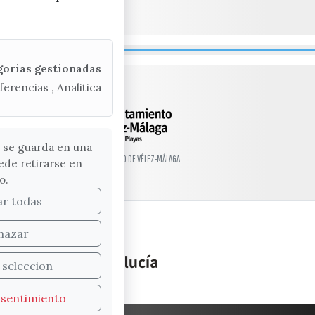
gorias gestionadas
ferencias , Analitica
 se guarda en una
© EXCMO. AYUNTAMIENTO DE VÉLEZ-MÁLAGA
ede retirarse en
o.
ar todas
hazar
 seleccion
nsentimiento