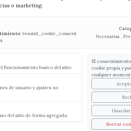
ncias o marketing.
x / twitter
facebook
youtube
instagram
Mapa Web
Cate
timiento:
twsaint_cookie_consent
Necesarias , Pre
as
CONTACTA CON LA OFICINA DE TURISMO
(+34) 952 541 104
turismo@velezmalaga.es
El consentimiento
l funcionamiento basico del sitio.
cookie propia y pu
C/ Poniente, 2. CP 29740 - Torre del Mar
cualquier moment
Acept
es de usuario y ajustes no
Rec
Guardar
so del sitio de forma agregada.
Borrar co