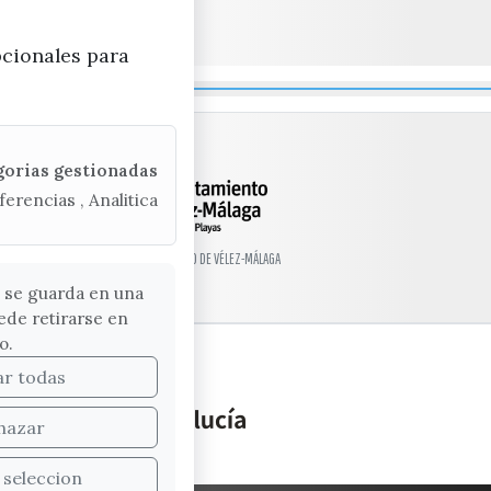
pcionales para
gorias gestionadas
ferencias , Analitica
© EXCMO. AYUNTAMIENTO DE VÉLEZ-MÁLAGA
 se guarda en una
ede retirarse en
o.
ar todas
hazar
 seleccion