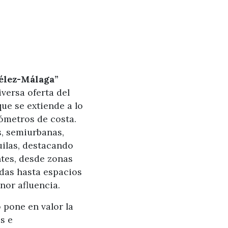
Vélez-Málaga”
iversa oferta del
que se extiende a lo
lómetros de costa.
s, semiurbanas,
uilas, destacando
tes, desde zonas
das hasta espacios
nor afluencia.
pone en valor la
s e