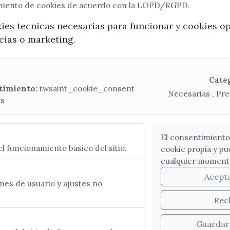
imiento de cookies de acuerdo con la LOPD/RGPD.
x / twitter
facebook
youtube
instagram
kies tecnicas necesarias para funcionar y cookies o
ncias o marketing.
Mapa Web
CONTACTA CON LA OFICINA DE TURISMO
Cate
timiento:
twsaint_cookie_consent
Necesarias , Pre
(+34) 952 541 104
as
turismo@velezmalaga.es
C/ Poniente, 2. CP 29740 - Torre del Mar
El consentimiento
l funcionamiento basico del sitio.
cookie propia y pu
cualquier moment
Acept
es de usuario y ajustes no
Rec
Guardar