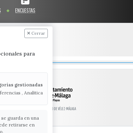
S
ENCUESTAS
Cerrar
pcionales para
gorias gestionadas
ferencias , Analitica
© EXCMO. AYUNTAMIENTO DE VÉLEZ-MÁLAGA
 se guarda en una
ede retirarse en
o.