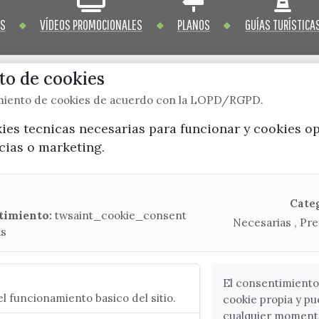
OS
VÍDEOS PROMOCIONALES
PLANOS
GUÍAS TURÍSTICA
o de cookies
imiento de cookies de acuerdo con la LOPD/RGPD.
x / twitter
facebook
youtube
instagram
kies tecnicas necesarias para funcionar y cookies o
ncias o marketing.
Mapa Web
CONTACTA CON LA OFICINA DE TURISMO
Cate
timiento:
twsaint_cookie_consent
Necesarias , Pre
(+34) 952 541 104
as
turismo@velezmalaga.es
C/ Poniente, 2. CP 29740 - Torre del Mar
El consentimiento
l funcionamiento basico del sitio.
cookie propia y pu
cualquier moment