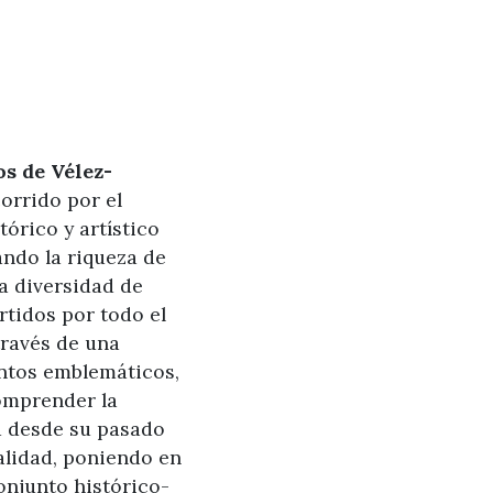
 de Vélez-
corrido por el
órico y artístico
ando la riqueza de
la diversidad de
rtidos por todo el
través de una
tos emblemáticos,
comprender la
d desde su pasado
alidad, poniendo en
onjunto histórico-