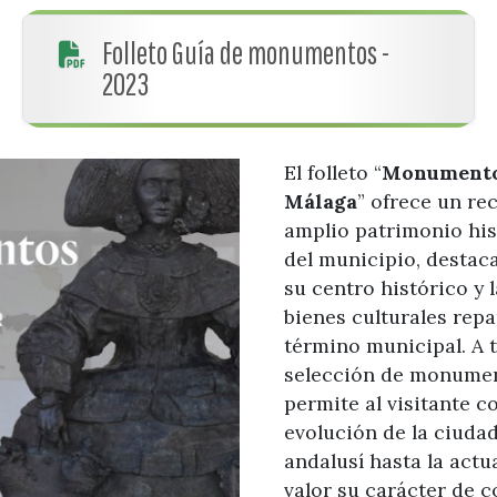
Folleto Guía de monumentos -
2023
El folleto “
Monumentos
Málaga
” ofrece un re
amplio patrimonio hist
del municipio, destac
su centro histórico y 
bienes culturales repa
término municipal. A 
selección de monumen
permite al visitante 
evolución de la ciuda
andalusí hasta la actu
valor su carácter de c