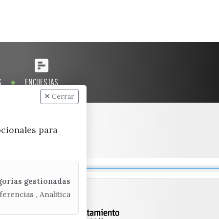
S
ENCUESTAS
Cerrar
pcionales para
gorias gestionadas
ferencias , Analitica