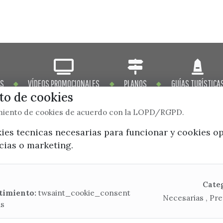
OS
VÍDEOS PROMOCIONALES
PLANOS
GUÍAS TURÍSTICA
o de cookies
imiento de cookies de acuerdo con la LOPD/RGPD.
kies tecnicas necesarias para funcionar y cookies o
ncias o marketing.
x / twitter
facebook
youtube
instagram
Mapa Web
Cate
timiento:
twsaint_cookie_consent
Necesarias , Pre
as
CONTACTA CON LA OFICINA DE TURISMO