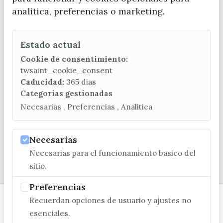
analitica, preferencias o marketing.
Estado actual
CONTACTA CON LA OFICINA DE TURISMO
Cookie de consentimiento:
(+34) 952 541 104
twsaint_cookie_consent
turismo@velezmalaga.es
Caducidad:
365 dias
Categorias gestionadas
C/ Poniente, 2. CP 29740 - Torre del Mar
Necesarias , Preferencias , Analitica
Necesarias
Necesarias para el funcionamiento basico del
© EXCMO. AYUNTAMIENTO DE VÉLEZ-MÁLAGA
sitio.
Preferencias
Recuerdan opciones de usuario y ajustes no
esenciales.