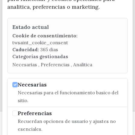
analitica, preferencias o marketing.
Estado actual
CONTACTA CON LA OFICINA DE TURISMO
Cookie de consentimiento:
(+34) 952 541 104
twsaint_cookie_consent
turismo@velezmalaga.es
Caducidad:
365 dias
Categorias gestionadas
C/ Poniente, 2. CP 29740 - Torre del Mar
Necesarias , Preferencias , Analitica
Necesarias
Necesarias para el funcionamiento basico del
© EXCMO. AYUNTAMIENTO DE VÉLEZ-MÁLAGA
sitio.
Preferencias
Recuerdan opciones de usuario y ajustes no
esenciales.