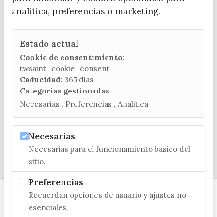
analitica, preferencias o marketing.
Estado actual
CONTACTA CON LA OFICINA DE TURISMO
Cookie de consentimiento:
(+34) 952 541 104
twsaint_cookie_consent
turismo@velezmalaga.es
Caducidad:
365 dias
Categorias gestionadas
C/ Poniente, 2. CP 29740 - Torre del Mar
Necesarias , Preferencias , Analitica
Necesarias
Necesarias para el funcionamiento basico del
© EXCMO. AYUNTAMIENTO DE VÉLEZ-MÁLAGA
sitio.
Preferencias
Recuerdan opciones de usuario y ajustes no
esenciales.