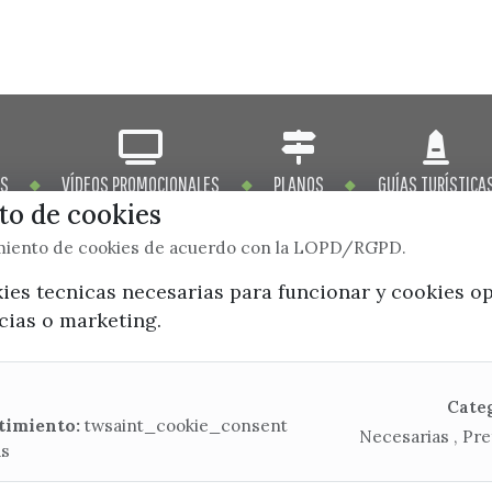
OS
VÍDEOS PROMOCIONALES
PLANOS
GUÍAS TURÍSTICA
o de cookies
imiento de cookies de acuerdo con la LOPD/RGPD.
kies tecnicas necesarias para funcionar y cookies o
ncias o marketing.
x / twitter
facebook
youtube
instagram
Mapa Web
Cate
timiento:
twsaint_cookie_consent
Necesarias , Pre
as
CONTACTA CON LA OFICINA DE TURISMO