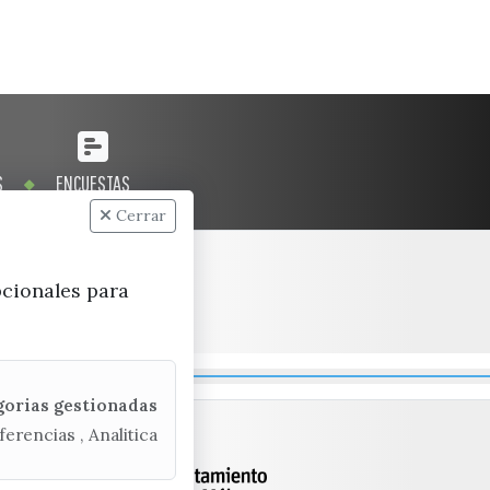
S
ENCUESTAS
Cerrar
pcionales para
gorias gestionadas
ferencias , Analitica