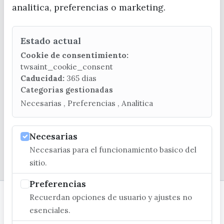
analitica, preferencias o marketing.
Estado actual
CONTACTA CON LA OFICINA DE TURISMO
Cookie de consentimiento:
(+34) 952 541 104
twsaint_cookie_consent
turismo@velezmalaga.es
Caducidad:
365 dias
Categorias gestionadas
C/ Poniente, 2. CP 29740 - Torre del Mar
Necesarias , Preferencias , Analitica
Necesarias
Necesarias para el funcionamiento basico del
© EXCMO. AYUNTAMIENTO DE VÉLEZ-MÁLAGA
sitio.
Preferencias
Recuerdan opciones de usuario y ajustes no
esenciales.