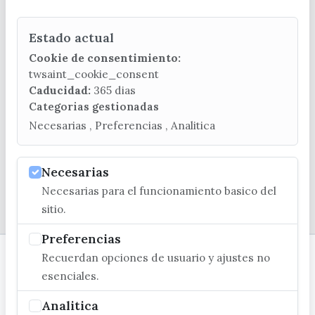
Estado actual
CONTACTA CON LA OFICINA DE TURISMO
Cookie de consentimiento:
(+34) 952 541 104
twsaint_cookie_consent
turismo@velezmalaga.es
Caducidad:
365 dias
Categorias gestionadas
C/ Poniente, 2. CP 29740 - Torre del Mar
Necesarias , Preferencias , Analitica
Necesarias
Necesarias para el funcionamiento basico del
© EXCMO. AYUNTAMIENTO DE VÉLEZ-MÁLAGA
sitio.
Preferencias
Recuerdan opciones de usuario y ajustes no
esenciales.
Analitica