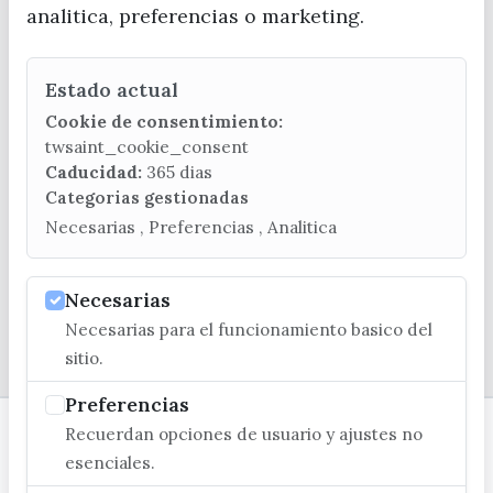
analitica, preferencias o marketing.
Estado actual
CONTACTA CON LA OFICINA DE TURISMO
Cookie de consentimiento:
(+34) 952 541 104
twsaint_cookie_consent
turismo@velezmalaga.es
Caducidad:
365 dias
Categorias gestionadas
C/ Poniente, 2. CP 29740 - Torre del Mar
Necesarias , Preferencias , Analitica
Necesarias
Necesarias para el funcionamiento basico del
© EXCMO. AYUNTAMIENTO DE VÉLEZ-MÁLAGA
sitio.
Preferencias
Recuerdan opciones de usuario y ajustes no
esenciales.