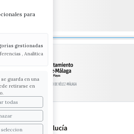
pcionales para
gorias gestionadas
ferencias , Analitica
 se guarda en una
© EXCMO. AYUNTAMIENTO DE VÉLEZ-MÁLAGA
ede retirarse en
o.
ar todas
hazar
 seleccion