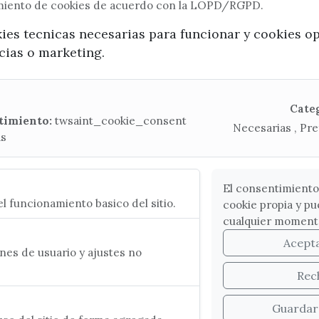
imiento de cookies de acuerdo con la LOPD/RGPD.
kies tecnicas necesarias para funcionar y cookies o
ncias o marketing.
x / twitter
facebook
youtube
instagram
Mapa Web
Cate
timiento:
twsaint_cookie_consent
Necesarias , Pre
as
CONTACTA CON LA OFICINA DE TURISMO
(+34) 952 541 104
turismo@velezmalaga.es
El consentimiento
l funcionamiento basico del sitio.
cookie propia y pu
C/ Poniente, 2. CP 29740 - Torre del Mar
cualquier moment
Acept
es de usuario y ajustes no
Rec
Guardar