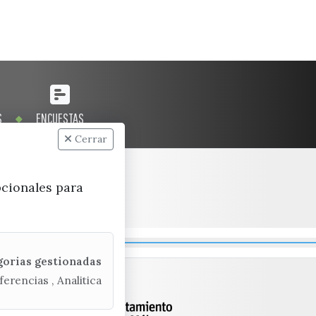
S
ENCUESTAS
Cerrar
pcionales para
gorias gestionadas
ferencias , Analitica