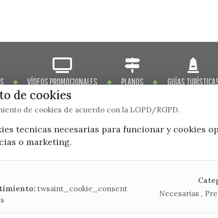
OS
VÍDEOS PROMOCIONALES
PLANOS
GUÍAS TURÍSTICA
o de cookies
imiento de cookies de acuerdo con la LOPD/RGPD.
kies tecnicas necesarias para funcionar y cookies o
ncias o marketing.
x / twitter
facebook
youtube
instagram
Mapa Web
Cate
timiento:
twsaint_cookie_consent
Necesarias , Pre
as
CONTACTA CON LA OFICINA DE TURISMO