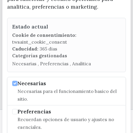
analitica, preferencias o marketing.
Estado actual
CONTACTA CON LA OFICINA DE TURISMO
Cookie de consentimiento:
(+34) 952 541 104
twsaint_cookie_consent
turismo@velezmalaga.es
Caducidad:
365 dias
Categorias gestionadas
C/ Poniente, 2. CP 29740 - Torre del Mar
Necesarias , Preferencias , Analitica
Necesarias
Necesarias para el funcionamiento basico del
© EXCMO. AYUNTAMIENTO DE VÉLEZ-MÁLAGA
sitio.
Preferencias
Recuerdan opciones de usuario y ajustes no
esenciales.