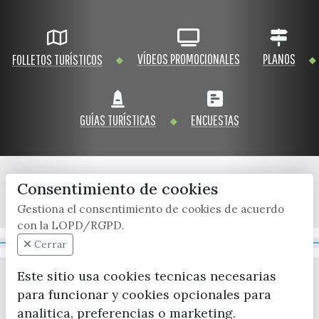
VÍDEOS PROMOCIONALES
PLANOS
FOLLETOS TURÍSTICOS
GUÍAS TURÍSTICAS
ENCUESTAS
Consentimiento de cookies
x / twitter
facebook
youtube
instagram
Gestiona el consentimiento de cookies de acuerdo
con la LOPD/RGPD.
Mapa Web
Cerrar
Este sitio usa cookies tecnicas necesarias
para funcionar y cookies opcionales para
analitica, preferencias o marketing.