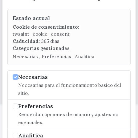
Estado actual
CONTACTA CON LA OFICINA DE TURISMO
Cookie de consentimiento:
(+34) 952 541 104
twsaint_cookie_consent
turismo@velezmalaga.es
Caducidad:
365 dias
Categorias gestionadas
C/ Poniente, 2. CP 29740 - Torre del Mar
Necesarias , Preferencias , Analitica
Necesarias
Necesarias para el funcionamiento basico del
© EXCMO. AYUNTAMIENTO DE VÉLEZ-MÁLAGA
sitio.
Preferencias
Recuerdan opciones de usuario y ajustes no
esenciales.
Analitica