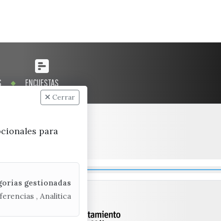
S
ENCUESTAS
Cerrar
pcionales para
gorias gestionadas
ferencias , Analitica