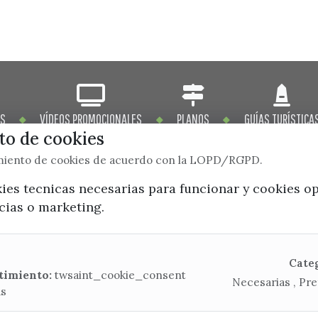
OS
VÍDEOS PROMOCIONALES
PLANOS
GUÍAS TURÍSTICA
o de cookies
imiento de cookies de acuerdo con la LOPD/RGPD.
kies tecnicas necesarias para funcionar y cookies o
ncias o marketing.
x / twitter
facebook
youtube
instagram
Mapa Web
Cate
timiento:
twsaint_cookie_consent
Necesarias , Pre
as
CONTACTA CON LA OFICINA DE TURISMO