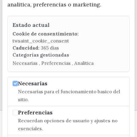
analitica, preferencias o marketing.
Estado actual
CONTACTA CON LA OFICINA DE TURISMO
Cookie de consentimiento:
(+34) 952 541 104
twsaint_cookie_consent
turismo@velezmalaga.es
Caducidad:
365 dias
Categorias gestionadas
C/ Poniente, 2. CP 29740 - Torre del Mar
Necesarias , Preferencias , Analitica
Necesarias
Necesarias para el funcionamiento basico del
© EXCMO. AYUNTAMIENTO DE VÉLEZ-MÁLAGA
sitio.
Preferencias
Recuerdan opciones de usuario y ajustes no
esenciales.