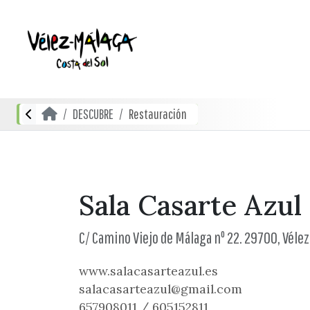
DESCUBRE
Restauración
Sala Casarte Azul
C/ Camino Viejo de Málaga nº 22. 29700, Véle
www.salacasarteazul.es
salacasarteazul@gmail.com
657908011 / 605152811