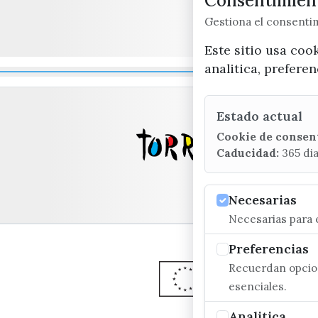
Consentimient
Gestiona el consent
Este sitio usa coo
analitica, prefere
Estado actual
Cookie de consen
Caducidad:
365 di
Necesarias
Necesarias para e
Preferencias
Recuerdan opcion
esenciales.
Analitica