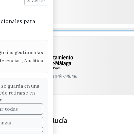
Cerrar
pcionales para
gorias gestionadas
ferencias , Analitica
© EXCMO. AYUNTAMIENTO DE VÉLEZ-MÁLAGA
 se guarda en una
ede retirarse en
o.
ar todas
hazar