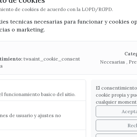
o de cookies
imiento de cookies de acuerdo con la LOPD/RGPD.
x / twitter
facebook
youtube
instagram
kies tecnicas necesarias para funcionar y cookies o
ncias o marketing.
Mapa Web
CONTACTA CON LA OFICINA DE TURISMO
Cate
timiento:
twsaint_cookie_consent
Necesarias , Pre
(+34) 952 541 104
as
turismo@velezmalaga.es
C/ Poniente, 2. CP 29740 - Torre del Mar
El consentimiento
l funcionamiento basico del sitio.
cookie propia y pu
cualquier moment
Acept
es de usuario y ajustes no
Rec