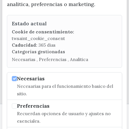
analitica, preferencias o marketing.
Estado actual
CONTACTA CON LA OFICINA DE TURISMO
Cookie de consentimiento:
(+34) 952 541 104
twsaint_cookie_consent
turismo@velezmalaga.es
Caducidad:
365 dias
Categorias gestionadas
C/ Poniente, 2. CP 29740 - Torre del Mar
Necesarias , Preferencias , Analitica
Necesarias
Necesarias para el funcionamiento basico del
© EXCMO. AYUNTAMIENTO DE VÉLEZ-MÁLAGA
sitio.
Preferencias
Recuerdan opciones de usuario y ajustes no
esenciales.