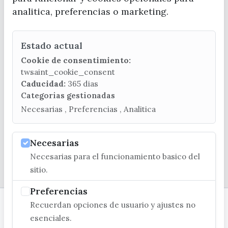
analitica, preferencias o marketing.
Estado actual
CONTACTA CON LA OFICINA DE TURISMO
Cookie de consentimiento:
(+34) 952 541 104
twsaint_cookie_consent
turismo@velezmalaga.es
Caducidad:
365 dias
Categorias gestionadas
C/ Poniente, 2. CP 29740 - Torre del Mar
Necesarias , Preferencias , Analitica
Necesarias
Necesarias para el funcionamiento basico del
© EXCMO. AYUNTAMIENTO DE VÉLEZ-MÁLAGA
sitio.
Preferencias
Recuerdan opciones de usuario y ajustes no
esenciales.