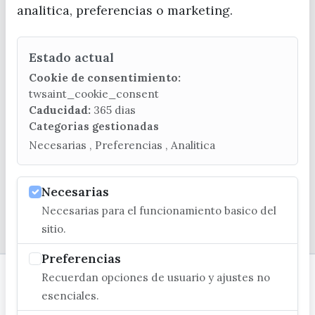
analitica, preferencias o marketing.
Estado actual
CONTACTA CON LA OFICINA DE TURISMO
Cookie de consentimiento:
(+34) 952 541 104
twsaint_cookie_consent
turismo@velezmalaga.es
Caducidad:
365 dias
Categorias gestionadas
C/ Poniente, 2. CP 29740 - Torre del Mar
Necesarias , Preferencias , Analitica
Necesarias
Necesarias para el funcionamiento basico del
© EXCMO. AYUNTAMIENTO DE VÉLEZ-MÁLAGA
sitio.
Preferencias
Recuerdan opciones de usuario y ajustes no
esenciales.