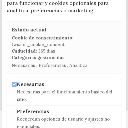
para funcionar y cookies opcionales para
analitica, preferencias o marketing.
Estado actual
CONTACTA CON LA OFICINA DE TURISMO
Cookie de consentimiento:
(+34) 952 541 104
twsaint_cookie_consent
turismo@velezmalaga.es
Caducidad:
365 dias
Categorias gestionadas
C/ Poniente, 2. CP 29740 - Torre del Mar
Necesarias , Preferencias , Analitica
Necesarias
Necesarias para el funcionamiento basico del
© EXCMO. AYUNTAMIENTO DE VÉLEZ-MÁLAGA
sitio.
Preferencias
Recuerdan opciones de usuario y ajustes no
esenciales.