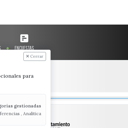
S
ENCUESTAS
Cerrar
pcionales para
gorias gestionadas
ferencias , Analitica