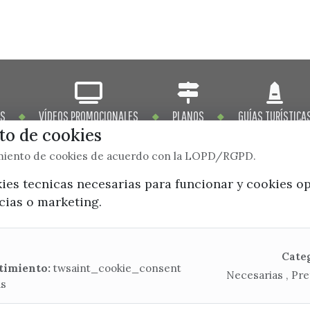
OS
VÍDEOS PROMOCIONALES
PLANOS
GUÍAS TURÍSTICA
o de cookies
imiento de cookies de acuerdo con la LOPD/RGPD.
kies tecnicas necesarias para funcionar y cookies o
ncias o marketing.
x / twitter
facebook
youtube
instagram
Mapa Web
Cate
timiento:
twsaint_cookie_consent
Necesarias , Pre
as
CONTACTA CON LA OFICINA DE TURISMO