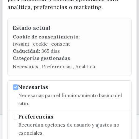
analitica, preferencias o marketing.
Estado actual
CONTACTA CON LA OFICINA DE TURISMO
Cookie de consentimiento:
(+34) 952 541 104
twsaint_cookie_consent
turismo@velezmalaga.es
Caducidad:
365 dias
Categorias gestionadas
C/ Poniente, 2. CP 29740 - Torre del Mar
Necesarias , Preferencias , Analitica
Necesarias
Necesarias para el funcionamiento basico del
© EXCMO. AYUNTAMIENTO DE VÉLEZ-MÁLAGA
sitio.
Preferencias
Recuerdan opciones de usuario y ajustes no
esenciales.