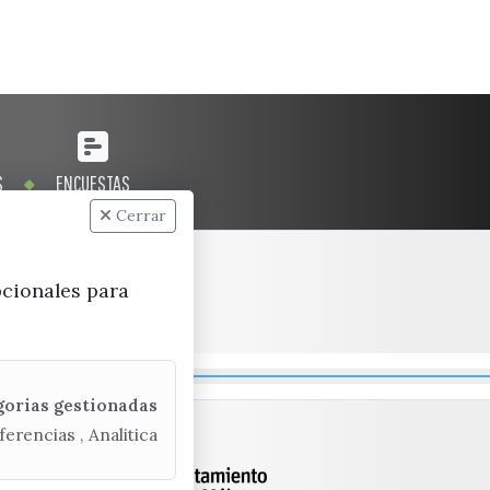
S
ENCUESTAS
Cerrar
pcionales para
gorias gestionadas
ferencias , Analitica