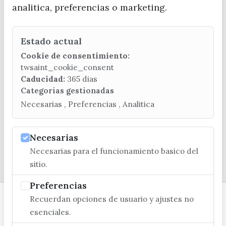
analitica, preferencias o marketing.
Estado actual
CONTACTA CON LA OFICINA DE TURISMO
Cookie de consentimiento:
(+34) 952 541 104
twsaint_cookie_consent
turismo@velezmalaga.es
Caducidad:
365 dias
Categorias gestionadas
C/ Poniente, 2. CP 29740 - Torre del Mar
Necesarias , Preferencias , Analitica
Necesarias
Necesarias para el funcionamiento basico del
© EXCMO. AYUNTAMIENTO DE VÉLEZ-MÁLAGA
sitio.
Preferencias
Recuerdan opciones de usuario y ajustes no
esenciales.