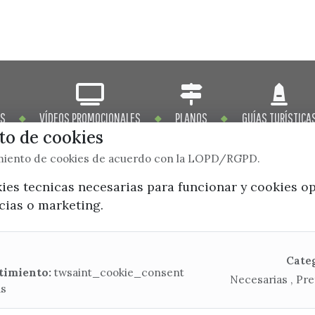
OS
VÍDEOS PROMOCIONALES
PLANOS
GUÍAS TURÍSTICA
o de cookies
imiento de cookies de acuerdo con la LOPD/RGPD.
kies tecnicas necesarias para funcionar y cookies o
ncias o marketing.
x / twitter
facebook
youtube
instagram
Mapa Web
Cate
timiento:
twsaint_cookie_consent
Necesarias , Pre
as
CONTACTA CON LA OFICINA DE TURISMO