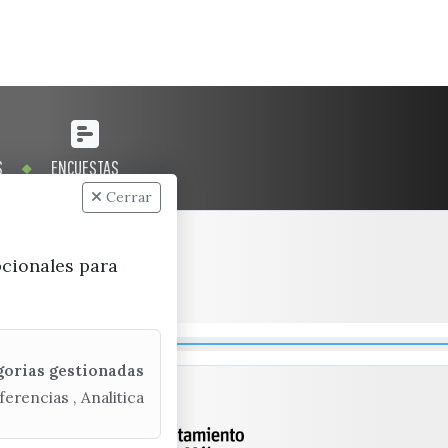
S
ENCUESTAS
Cerrar
pcionales para
gorias gestionadas
ferencias , Analitica