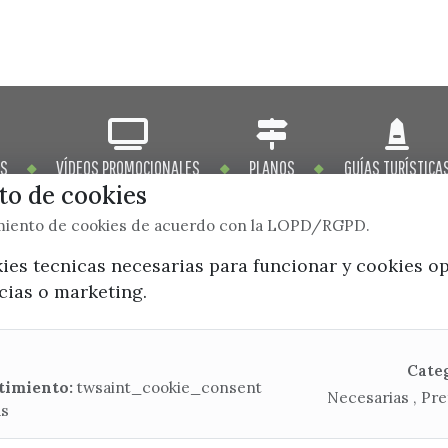
OS
VÍDEOS PROMOCIONALES
PLANOS
GUÍAS TURÍSTICA
o de cookies
imiento de cookies de acuerdo con la LOPD/RGPD.
kies tecnicas necesarias para funcionar y cookies o
ncias o marketing.
x / twitter
facebook
youtube
instagram
Mapa Web
Cate
timiento:
twsaint_cookie_consent
Necesarias , Pre
as
CONTACTA CON LA OFICINA DE TURISMO