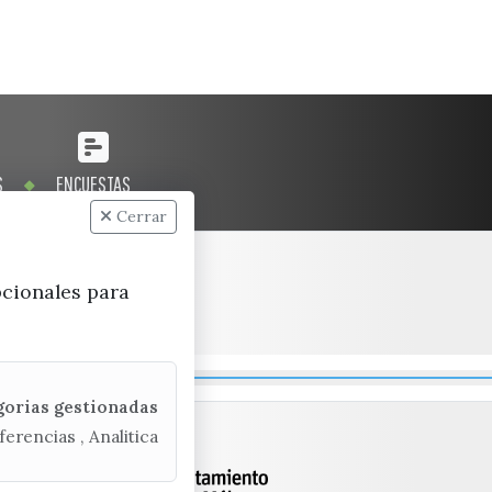
S
ENCUESTAS
Cerrar
pcionales para
gorias gestionadas
ferencias , Analitica