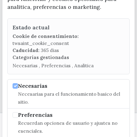
analitica, preferencias o marketing.
Estado actual
CONTACTA CON LA OFICINA DE TURISMO
Cookie de consentimiento:
(+34) 952 541 104
twsaint_cookie_consent
turismo@velezmalaga.es
Caducidad:
365 dias
Categorias gestionadas
C/ Poniente, 2. CP 29740 - Torre del Mar
Necesarias , Preferencias , Analitica
Necesarias
Necesarias para el funcionamiento basico del
© EXCMO. AYUNTAMIENTO DE VÉLEZ-MÁLAGA
sitio.
Preferencias
Recuerdan opciones de usuario y ajustes no
esenciales.