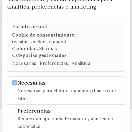
analitica, preferencias o marketing.
Estado actual
CONTACTA CON LA OFICINA DE TURISMO
Cookie de consentimiento:
(+34) 952 541 104
twsaint_cookie_consent
turismo@velezmalaga.es
Caducidad:
365 dias
Categorias gestionadas
C/ Poniente, 2. CP 29740 - Torre del Mar
Necesarias , Preferencias , Analitica
Necesarias
Necesarias para el funcionamiento basico del
© EXCMO. AYUNTAMIENTO DE VÉLEZ-MÁLAGA
sitio.
Preferencias
Recuerdan opciones de usuario y ajustes no
esenciales.