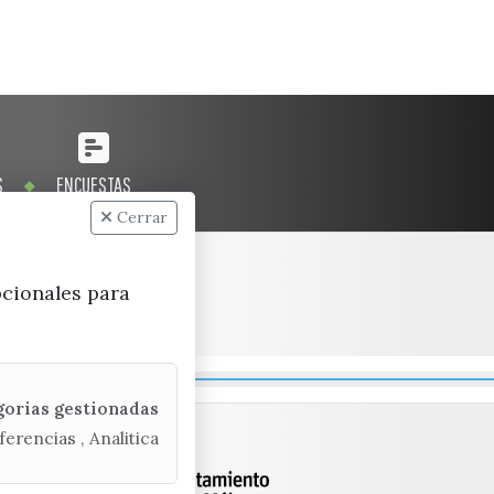
S
ENCUESTAS
Cerrar
pcionales para
gorias gestionadas
ferencias , Analitica