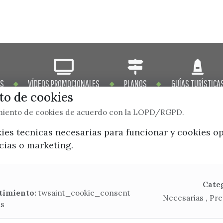
OS
VÍDEOS PROMOCIONALES
PLANOS
GUÍAS TURÍSTICA
o de cookies
imiento de cookies de acuerdo con la LOPD/RGPD.
kies tecnicas necesarias para funcionar y cookies o
ncias o marketing.
x / twitter
facebook
youtube
instagram
Mapa Web
Cate
timiento:
twsaint_cookie_consent
Necesarias , Pre
as
CONTACTA CON LA OFICINA DE TURISMO