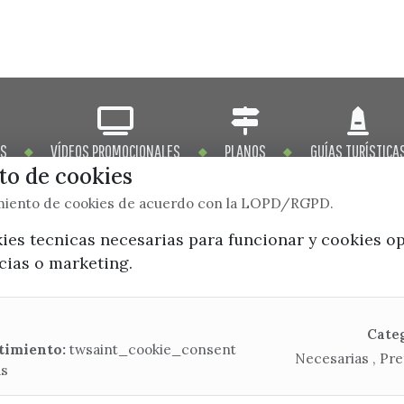
OS
VÍDEOS PROMOCIONALES
PLANOS
GUÍAS TURÍSTICA
o de cookies
imiento de cookies de acuerdo con la LOPD/RGPD.
kies tecnicas necesarias para funcionar y cookies o
ncias o marketing.
x / twitter
facebook
youtube
instagram
Mapa Web
Cate
timiento:
twsaint_cookie_consent
Necesarias , Pre
as
CONTACTA CON LA OFICINA DE TURISMO