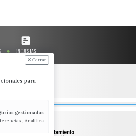
S
ENCUESTAS
Cerrar
pcionales para
gorias gestionadas
ferencias , Analitica