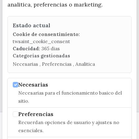
analitica, preferencias o marketing.
Estado actual
CONTACTA CON LA OFICINA DE TURISMO
Cookie de consentimiento:
(+34) 952 541 104
twsaint_cookie_consent
turismo@velezmalaga.es
Caducidad:
365 dias
Categorias gestionadas
C/ Poniente, 2. CP 29740 - Torre del Mar
Necesarias , Preferencias , Analitica
Necesarias
Necesarias para el funcionamiento basico del
© EXCMO. AYUNTAMIENTO DE VÉLEZ-MÁLAGA
sitio.
Preferencias
Recuerdan opciones de usuario y ajustes no
esenciales.