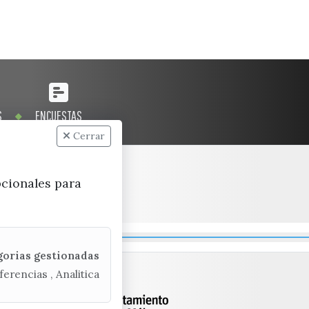
S
ENCUESTAS
Cerrar
pcionales para
gorias gestionadas
ferencias , Analitica