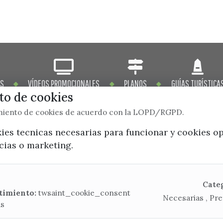
OS
VÍDEOS PROMOCIONALES
PLANOS
GUÍAS TURÍSTICA
o de cookies
imiento de cookies de acuerdo con la LOPD/RGPD.
kies tecnicas necesarias para funcionar y cookies o
ncias o marketing.
x / twitter
facebook
youtube
instagram
Mapa Web
Cate
timiento:
twsaint_cookie_consent
Necesarias , Pre
as
CONTACTA CON LA OFICINA DE TURISMO