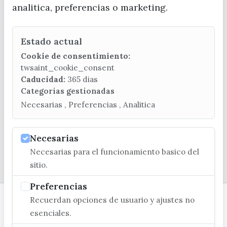
analitica, preferencias o marketing.
Estado actual
CONTACTA CON LA OFICINA DE TURISMO
Cookie de consentimiento:
(+34) 952 541 104
twsaint_cookie_consent
turismo@velezmalaga.es
Caducidad:
365 dias
Categorias gestionadas
C/ Poniente, 2. CP 29740 - Torre del Mar
Necesarias , Preferencias , Analitica
Necesarias
Necesarias para el funcionamiento basico del
© EXCMO. AYUNTAMIENTO DE VÉLEZ-MÁLAGA
sitio.
Preferencias
Recuerdan opciones de usuario y ajustes no
esenciales.