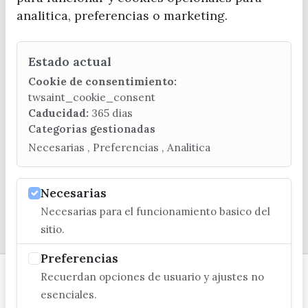
analitica, preferencias o marketing.
Estado actual
CONTACTA CON LA OFICINA DE TURISMO
Cookie de consentimiento:
(+34) 952 541 104
twsaint_cookie_consent
turismo@velezmalaga.es
Caducidad:
365 dias
Categorias gestionadas
C/ Poniente, 2. CP 29740 - Torre del Mar
Necesarias , Preferencias , Analitica
Necesarias
Necesarias para el funcionamiento basico del
© EXCMO. AYUNTAMIENTO DE VÉLEZ-MÁLAGA
sitio.
Preferencias
Recuerdan opciones de usuario y ajustes no
esenciales.