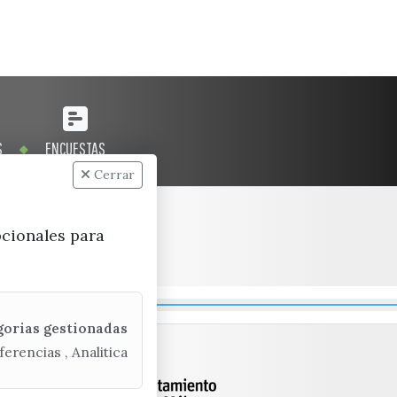
S
ENCUESTAS
Cerrar
pcionales para
gorias gestionadas
ferencias , Analitica