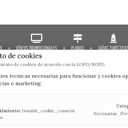
OS
VÍDEOS PROMOCIONALES
PLANOS
GUÍAS TURÍSTICA
o de cookies
imiento de cookies de acuerdo con la LOPD/RGPD.
kies tecnicas necesarias para funcionar y cookies o
ncias o marketing.
x / twitter
facebook
youtube
instagram
Mapa Web
Cate
timiento:
twsaint_cookie_consent
Necesarias , Pre
as
CONTACTA CON LA OFICINA DE TURISMO