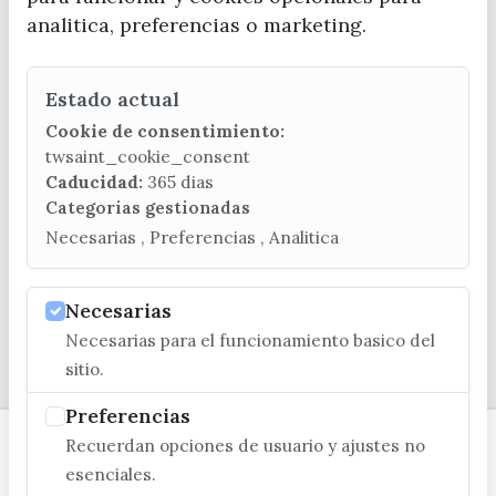
analitica, preferencias o marketing.
Estado actual
CONTACTA CON LA OFICINA DE TURISMO
Cookie de consentimiento:
(+34) 952 541 104
twsaint_cookie_consent
turismo@velezmalaga.es
Caducidad:
365 dias
Categorias gestionadas
C/ Poniente, 2. CP 29740 - Torre del Mar
Necesarias , Preferencias , Analitica
Necesarias
Necesarias para el funcionamiento basico del
© EXCMO. AYUNTAMIENTO DE VÉLEZ-MÁLAGA
sitio.
Preferencias
Recuerdan opciones de usuario y ajustes no
esenciales.