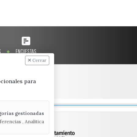
S
ENCUESTAS
Cerrar
pcionales para
gorias gestionadas
ferencias , Analitica