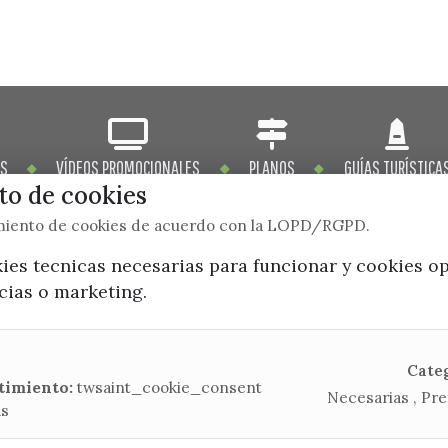
OS
VÍDEOS PROMOCIONALES
PLANOS
GUÍAS TURÍSTICA
o de cookies
imiento de cookies de acuerdo con la LOPD/RGPD.
kies tecnicas necesarias para funcionar y cookies o
ncias o marketing.
x / twitter
facebook
youtube
instagram
Mapa Web
Cate
timiento:
twsaint_cookie_consent
Necesarias , Pre
as
CONTACTA CON LA OFICINA DE TURISMO