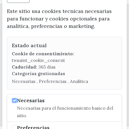
Este sitio usa cookies tecnicas necesarias
para funcionar y cookies opcionales para
analitica, preferencias o marketing.
Estado actual
CONTACTA CON LA OFICINA DE TURISMO
Cookie de consentimiento:
(+34) 952 541 104
twsaint_cookie_consent
turismo@velezmalaga.es
Caducidad:
365 dias
Categorias gestionadas
C/ Poniente, 2. CP 29740 - Torre del Mar
Necesarias , Preferencias , Analitica
Necesarias
Necesarias para el funcionamiento basico del
© EXCMO. AYUNTAMIENTO DE VÉLEZ-MÁLAGA
sitio.
Preferencias