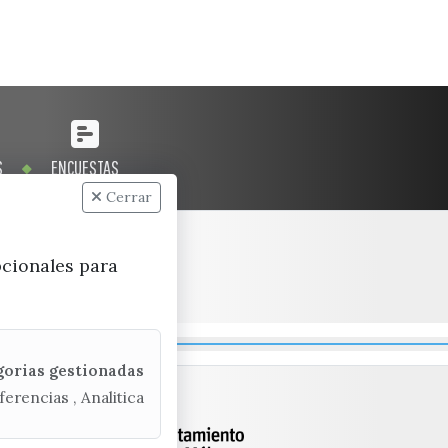
S
ENCUESTAS
Cerrar
pcionales para
gorias gestionadas
ferencias , Analitica