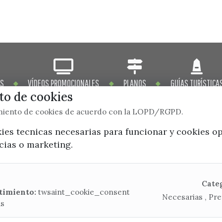
OS
VÍDEOS PROMOCIONALES
PLANOS
GUÍAS TURÍSTICA
o de cookies
imiento de cookies de acuerdo con la LOPD/RGPD.
kies tecnicas necesarias para funcionar y cookies o
ncias o marketing.
x / twitter
facebook
youtube
instagram
Mapa Web
Cate
timiento:
twsaint_cookie_consent
Necesarias , Pre
as
CONTACTA CON LA OFICINA DE TURISMO