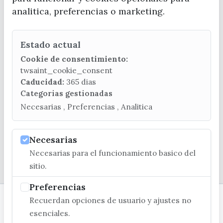
analitica, preferencias o marketing.
Estado actual
CONTACTA CON LA OFICINA DE TURISMO
Cookie de consentimiento:
(+34) 952 541 104
twsaint_cookie_consent
turismo@velezmalaga.es
Caducidad:
365 dias
Categorias gestionadas
C/ Poniente, 2. CP 29740 - Torre del Mar
Necesarias , Preferencias , Analitica
Necesarias
Necesarias para el funcionamiento basico del
© EXCMO. AYUNTAMIENTO DE VÉLEZ-MÁLAGA
sitio.
Preferencias
Recuerdan opciones de usuario y ajustes no
esenciales.