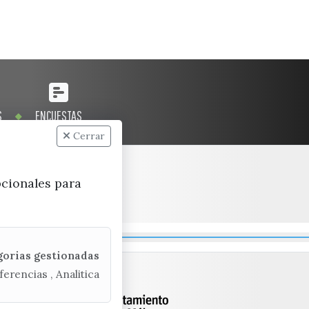
S
ENCUESTAS
Cerrar
pcionales para
gorias gestionadas
ferencias , Analitica