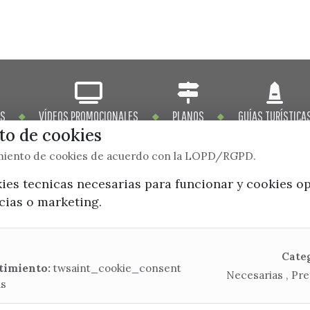
OS
VÍDEOS PROMOCIONALES
PLANOS
GUÍAS TURÍSTICA
o de cookies
imiento de cookies de acuerdo con la LOPD/RGPD.
kies tecnicas necesarias para funcionar y cookies o
ncias o marketing.
x / twitter
facebook
youtube
instagram
Mapa Web
Cate
timiento:
twsaint_cookie_consent
Necesarias , Pre
as
CONTACTA CON LA OFICINA DE TURISMO