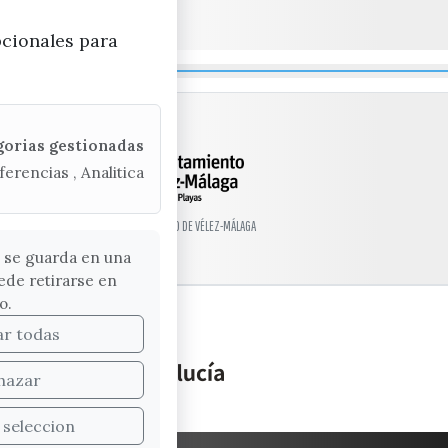
pcionales para
gorias gestionadas
ferencias , Analitica
© EXCMO. AYUNTAMIENTO DE VÉLEZ-MÁLAGA
 se guarda en una
ede retirarse en
o.
ar todas
hazar
 seleccion