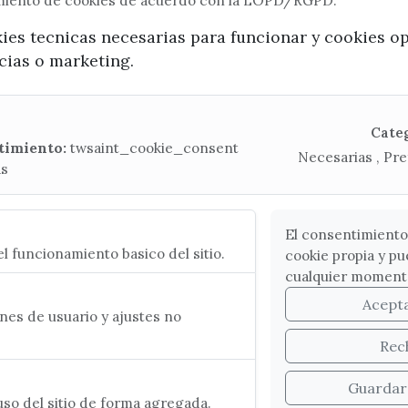
imiento de cookies de acuerdo con la LOPD/RGPD.
x / twitter
facebook
youtube
instagram
kies tecnicas necesarias para funcionar y cookies o
ncias o marketing.
Mapa Web
CONTACTA CON LA OFICINA DE TURISMO
Cate
timiento:
twsaint_cookie_consent
Necesarias , Pre
(+34) 952 541 104
as
turismo@velezmalaga.es
C/ Poniente, 2. CP 29740 - Torre del Mar
El consentimiento
l funcionamiento basico del sitio.
cookie propia y pu
cualquier moment
Acept
es de usuario y ajustes no
Rec
Guardar
so del sitio de forma agregada.