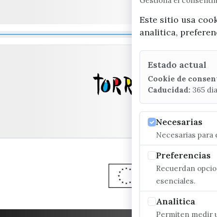
Gestiona el consent
Este sitio usa coo
analitica, prefere
Estado actual
Cookie de consen
Caducidad:
365 di
Necesarias
Necesarias para e
Preferencias
Recuerdan opcion
esenciales.
Analitica
Permiten medir u