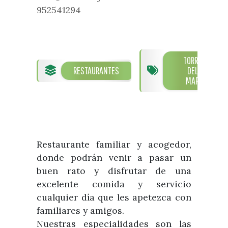
Visitas
Oficinas de Turismo
952541294
Guías turísticas
Atención al extranjero
Fiestas y eventos
Direcciones y teléfonos del
Punto Ayuntamiento
Fiestas de singularidad turística
Ayuntamiento
TORRE
Semana Santa de Vélez-
Historia
RESTAURANTES
DEL
Málaga
Encuestas
MAR
Historia del municipio
Galería fotográfica de eventos
Personajes Ilustres
Eventos
Sectores
Artesanía
Restaurante familiar y acogedor,
donde podrán venir a pasar un
Empresas de subtropicales
buen rato y disfrutar de una
excelente comida y servicio
cualquier día que les apetezca con
familiares y amigos.
Nuestras especialidades son las