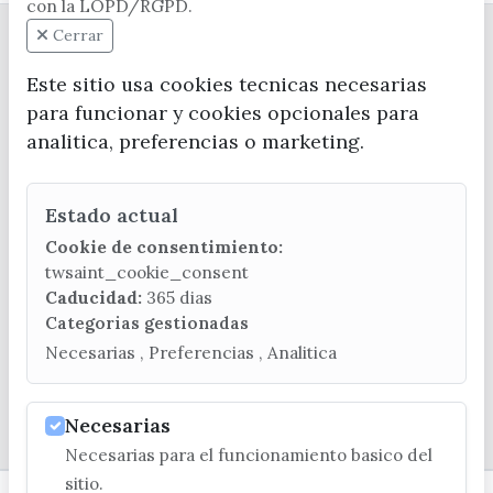
con la LOPD/RGPD.
Cerrar
Este sitio usa cookies tecnicas necesarias
para funcionar y cookies opcionales para
analitica, preferencias o marketing.
CONTACTA CON LA OFICINA DE TURISMO
Estado actual
(+34) 952 541 104
turismo@velezmalaga.es
Cookie de consentimiento:
twsaint_cookie_consent
C/ Poniente, 2. CP 29740 - Torre del Mar
Caducidad:
365 dias
Categorias gestionadas
Necesarias , Preferencias , Analitica
Necesarias
© EXCMO. AYUNTAMIENTO DE VÉLEZ-MÁLAGA
Necesarias para el funcionamiento basico del
sitio.