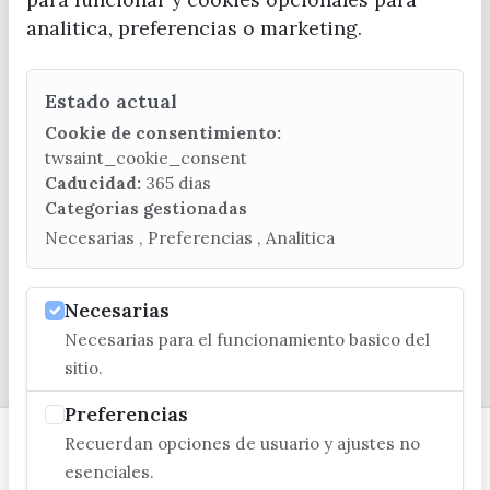
analitica, preferencias o marketing.
Estado actual
CONTACTA CON LA OFICINA DE TURISMO
Cookie de consentimiento:
(+34) 952 541 104
twsaint_cookie_consent
turismo@velezmalaga.es
Caducidad:
365 dias
Categorias gestionadas
C/ Poniente, 2. CP 29740 - Torre del Mar
Necesarias , Preferencias , Analitica
Necesarias
Necesarias para el funcionamiento basico del
© EXCMO. AYUNTAMIENTO DE VÉLEZ-MÁLAGA
sitio.
Preferencias
Recuerdan opciones de usuario y ajustes no
esenciales.