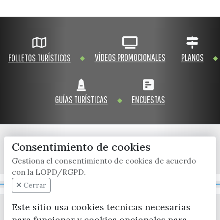
VÍDEOS PROMOCIONALES
PLANOS
FOLLETOS TURÍSTICOS
GUÍAS TURÍSTICAS
ENCUESTAS
Consentimiento de cookies
x / twitter
facebook
youtube
instagram
Gestiona el consentimiento de cookies de acuerdo
con la LOPD/RGPD.
Mapa Web
Cerrar
Este sitio usa cookies tecnicas necesarias
para funcionar y cookies opcionales para