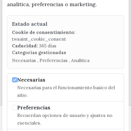
analitica, preferencias o marketing.
Estado actual
CONTACTA CON LA OFICINA DE TURISMO
Cookie de consentimiento:
(+34) 952 541 104
twsaint_cookie_consent
turismo@velezmalaga.es
Caducidad:
365 dias
Categorias gestionadas
C/ Poniente, 2. CP 29740 - Torre del Mar
Necesarias , Preferencias , Analitica
Necesarias
Necesarias para el funcionamiento basico del
© EXCMO. AYUNTAMIENTO DE VÉLEZ-MÁLAGA
sitio.
Preferencias
Recuerdan opciones de usuario y ajustes no
esenciales.